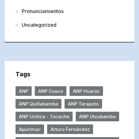
Pronunciamientos
Uncategorized
Tags
ANP
ANP Cusco
ANP Huaraz
ANP Quillabamba
ANP Tarapoto
ANP Uchiza - Tocache
ANP Utcubamba
Apurímac
Arturo Fernández