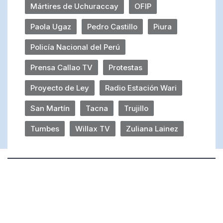
Mártires de Uchuraccay
OFIP
Paola Ugaz
Pedro Castillo
Piura
Policía Nacional del Perú
Prensa Callao TV
Protestas
Proyecto de Ley
Radio Estación Wari
San Martín
Tacna
Trujillo
Tumbes
Willax TV
Zuliana Lainez