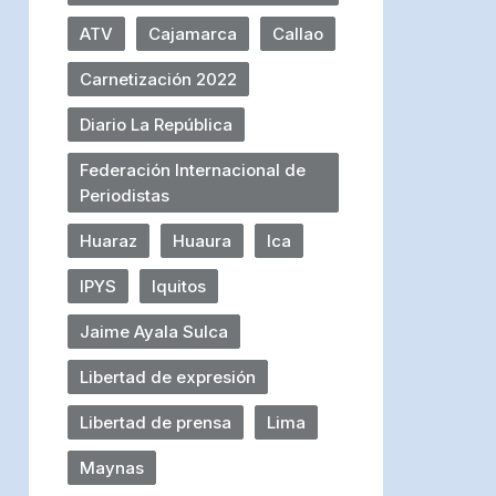
ATV
Cajamarca
Callao
Carnetización 2022
Diario La República
Federación Internacional de
Periodistas
Huaraz
Huaura
Ica
IPYS
Iquitos
Jaime Ayala Sulca
Libertad de expresión
Libertad de prensa
Lima
Maynas