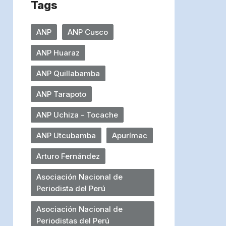
Tags
ANP
ANP Cusco
ANP Huaraz
ANP Quillabamba
ANP Tarapoto
ANP Uchiza - Tocache
ANP Utcubamba
Apurímac
Arturo Fernández
Asociación Nacional de
Periodista del Perú
Asociación Nacional de
Periodistas del Perú