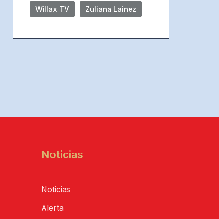
Willax TV
Zuliana Lainez
Noticias
Noticias
Alerta