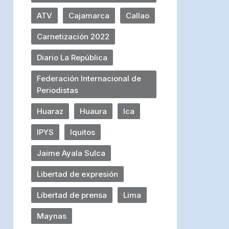
ATV
Cajamarca
Callao
Carnetización 2022
Diario La República
Federación Internacional de
Periodistas
Huaraz
Huaura
Ica
IPYS
Iquitos
Jaime Ayala Sulca
Libertad de expresión
Libertad de prensa
Lima
Maynas