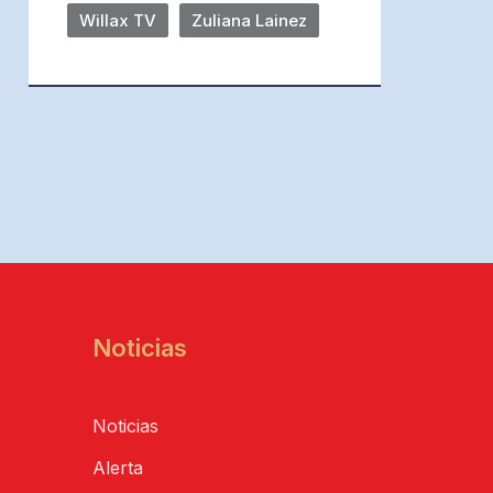
Willax TV
Zuliana Lainez
Noticias
Noticias
Alerta