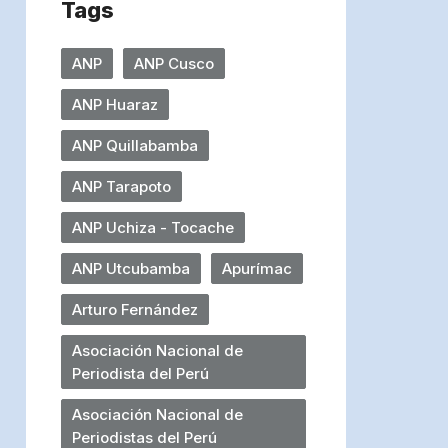
Tags
ANP
ANP Cusco
ANP Huaraz
ANP Quillabamba
ANP Tarapoto
ANP Uchiza - Tocache
ANP Utcubamba
Apurímac
Arturo Fernández
Asociación Nacional de
Periodista del Perú
Asociación Nacional de
Periodistas del Perú