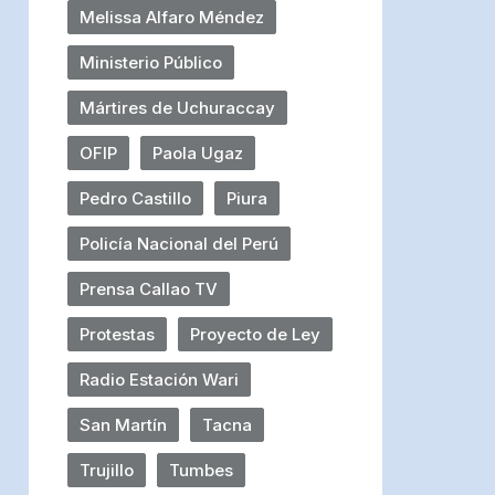
Melissa Alfaro Méndez
Ministerio Público
Mártires de Uchuraccay
OFIP
Paola Ugaz
Pedro Castillo
Piura
Policía Nacional del Perú
Prensa Callao TV
Protestas
Proyecto de Ley
Radio Estación Wari
San Martín
Tacna
Trujillo
Tumbes