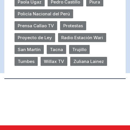
Paola Ugaz
Pedro Castillo
Piura
Policía Nacional del Perú
Prensa Callao TV
Protestas
Proyecto de Ley
Radio Estación Wari
San Martín
Tacna
Trujillo
Tumbes
Willax TV
Zuliana Lainez