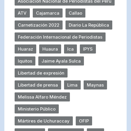
Asociación Nacional de Periodistas del Perú
ATV
Cajamarca
Callao
Carnetización 2022
Diario La República
Federación Internacional de Periodistas
Huaraz
Huaura
Ica
IPYS
Iquitos
Jaime Ayala Sulca
Libertad de expresión
Libertad de prensa
Lima
Maynas
Melissa Alfaro Méndez
Ministerio Público
Mártires de Uchuraccay
OFIP