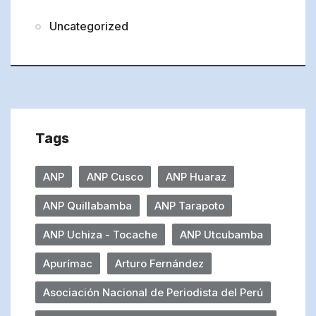
Uncategorized
Tags
ANP
ANP Cusco
ANP Huaraz
ANP Quillabamba
ANP Tarapoto
ANP Uchiza - Tocache
ANP Utcubamba
Apurímac
Arturo Fernández
Asociación Nacional de Periodista del Perú