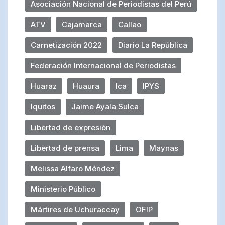
Asociación Nacional de Periodistas del Perú
ATV
Cajamarca
Callao
Carnetización 2022
Diario La República
Federación Internacional de Periodistas
Huaraz
Huaura
Ica
IPYS
Iquitos
Jaime Ayala Sulca
Libertad de expresión
Libertad de prensa
Lima
Maynas
Melissa Alfaro Méndez
Ministerio Público
Mártires de Uchuraccay
OFIP