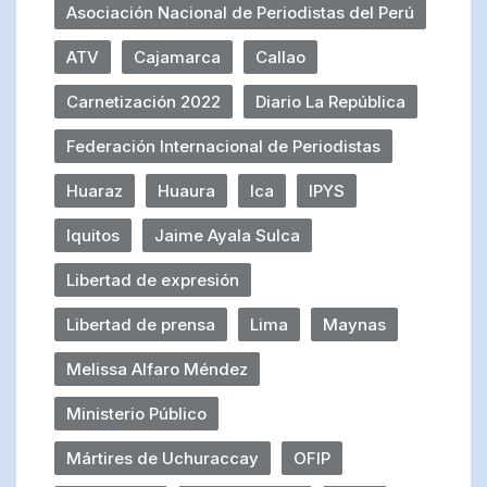
Asociación Nacional de Periodistas del Perú
ATV
Cajamarca
Callao
Carnetización 2022
Diario La República
Federación Internacional de Periodistas
Huaraz
Huaura
Ica
IPYS
Iquitos
Jaime Ayala Sulca
Libertad de expresión
Libertad de prensa
Lima
Maynas
Melissa Alfaro Méndez
Ministerio Público
Mártires de Uchuraccay
OFIP