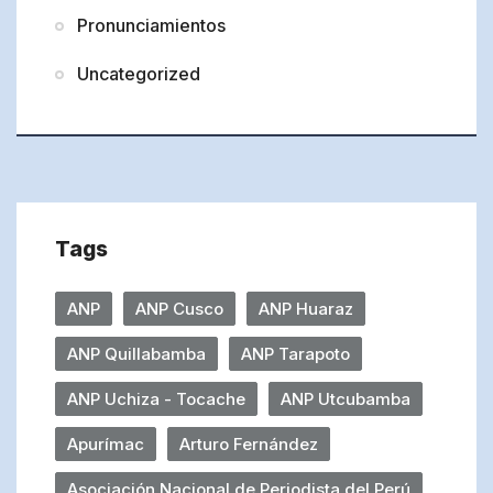
Pronunciamientos
Uncategorized
Tags
ANP
ANP Cusco
ANP Huaraz
ANP Quillabamba
ANP Tarapoto
ANP Uchiza - Tocache
ANP Utcubamba
Apurímac
Arturo Fernández
Asociación Nacional de Periodista del Perú