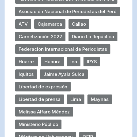
Asociación Nacional de Periodistas del Perú
ATV
Cajamarca
Callao
Carnetización 2022
Diario La República
Federación Internacional de Periodistas
Huaraz
Huaura
Ica
IPYS
Iquitos
Jaime Ayala Sulca
Libertad de expresión
Libertad de prensa
Lima
Maynas
Melissa Alfaro Méndez
Ministerio Público
Mártires de Uchuraccay
OFIP