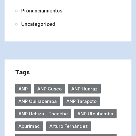
Pronunciamientos
Uncategorized
Tags
ANP
ANP Cusco
ANP Huaraz
ANP Quillabamba
ANP Tarapoto
ANP Uchiza - Tocache
ANP Utcubamba
Apurímac
Arturo Fernández