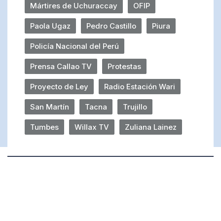
Mártires de Uchuraccay
OFIP
Paola Ugaz
Pedro Castillo
Piura
Policía Nacional del Perú
Prensa Callao TV
Protestas
Proyecto de Ley
Radio Estación Wari
San Martín
Tacna
Trujillo
Tumbes
Willax TV
Zuliana Lainez