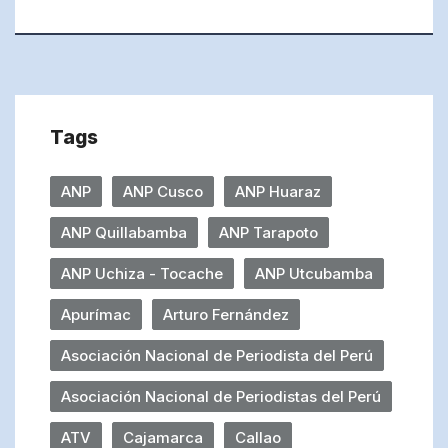
Tags
ANP
ANP Cusco
ANP Huaraz
ANP Quillabamba
ANP Tarapoto
ANP Uchiza - Tocache
ANP Utcubamba
Apurímac
Arturo Fernández
Asociación Nacional de Periodista del Perú
Asociación Nacional de Periodistas del Perú
ATV
Cajamarca
Callao