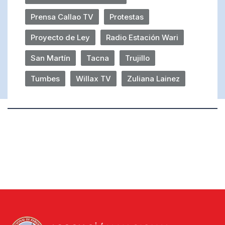
Prensa Callao TV
Protestas
Proyecto de Ley
Radio Estación Wari
San Martín
Tacna
Trujillo
Tumbes
Willax TV
Zuliana Lainez