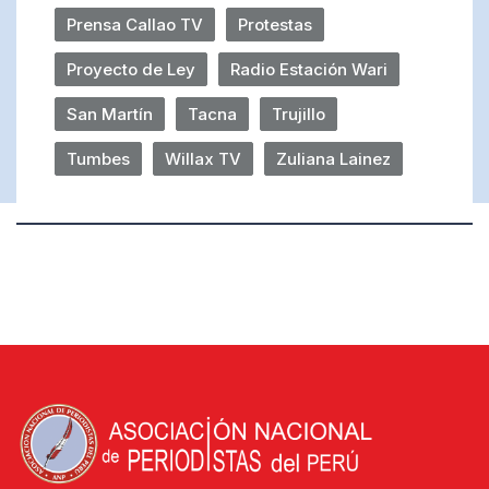
Prensa Callao TV
Protestas
Proyecto de Ley
Radio Estación Wari
San Martín
Tacna
Trujillo
Tumbes
Willax TV
Zuliana Lainez