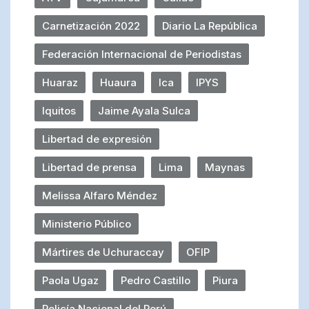
Carnetización 2022
Diario La República
Federación Internacional de Periodistas
Huaraz
Huaura
Ica
IPYS
Iquitos
Jaime Ayala Sulca
Libertad de expresión
Libertad de prensa
Lima
Maynas
Melissa Alfaro Méndez
Ministerio Público
Mártires de Uchuraccay
OFIP
Paola Ugaz
Pedro Castillo
Piura
Policía Nacional del Perú