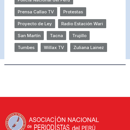
Prensa Callao TV
Protestas
Proyecto de Ley
Radio Estación Wari
San Martín
Tacna
Trujillo
Tumbes
Willax TV
Zuliana Lainez