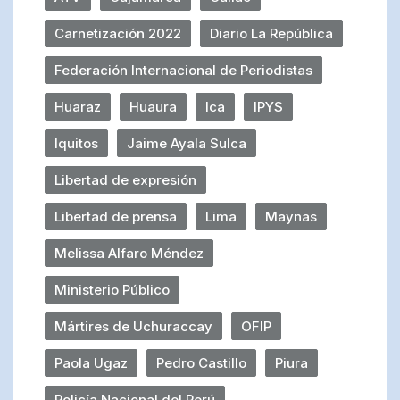
Carnetización 2022
Diario La República
Federación Internacional de Periodistas
Huaraz
Huaura
Ica
IPYS
Iquitos
Jaime Ayala Sulca
Libertad de expresión
Libertad de prensa
Lima
Maynas
Melissa Alfaro Méndez
Ministerio Público
Mártires de Uchuraccay
OFIP
Paola Ugaz
Pedro Castillo
Piura
Policía Nacional del Perú