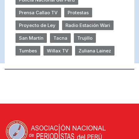
Prensa Callao TV
Protestas
Proyecto de Ley
Radio Estación Wari
San Martín
Tacna
Trujillo
Tumbes
Willax TV
Zuliana Lainez