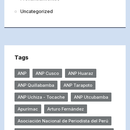
Uncategorized
Tags
ANP
ANP Cusco
ANP Huaraz
ANP Quillabamba
ANP Tarapoto
ANP Uchiza - Tocache
ANP Utcubamba
Apurímac
Arturo Fernández
Asociación Nacional de Periodista del Perú