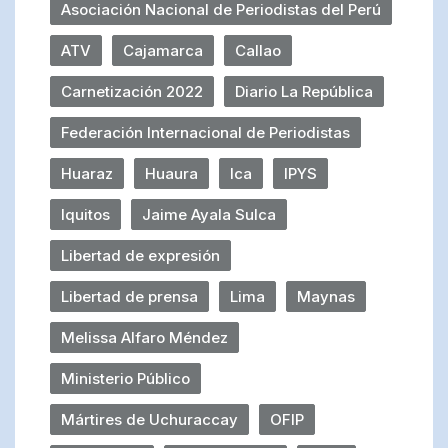
Asociación Nacional de Periodistas del Perú
ATV
Cajamarca
Callao
Carnetización 2022
Diario La República
Federación Internacional de Periodistas
Huaraz
Huaura
Ica
IPYS
Iquitos
Jaime Ayala Sulca
Libertad de expresión
Libertad de prensa
Lima
Maynas
Melissa Alfaro Méndez
Ministerio Público
Mártires de Uchuraccay
OFIP