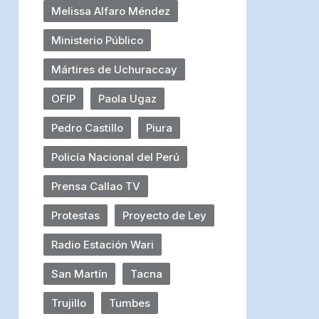
Melissa Alfaro Méndez
Ministerio Público
Mártires de Uchuraccay
OFIP
Paola Ugaz
Pedro Castillo
Piura
Policía Nacional del Perú
Prensa Callao TV
Protestas
Proyecto de Ley
Radio Estación Wari
San Martín
Tacna
Trujillo
Tumbes