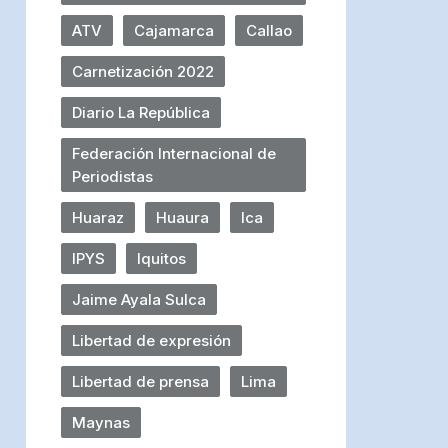
ATV
Cajamarca
Callao
Carnetización 2022
Diario La República
Federación Internacional de
Periodistas
Huaraz
Huaura
Ica
IPYS
Iquitos
Jaime Ayala Sulca
Libertad de expresión
Libertad de prensa
Lima
Maynas