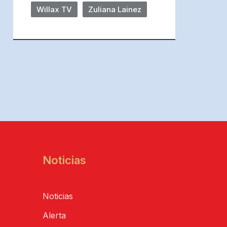
Willax TV
Zuliana Lainez
Noticias
Noticias
Alerta