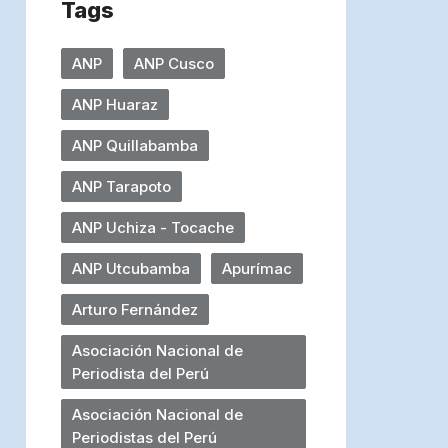
Tags
ANP
ANP Cusco
ANP Huaraz
ANP Quillabamba
ANP Tarapoto
ANP Uchiza - Tocache
ANP Utcubamba
Apurímac
Arturo Fernández
Asociación Nacional de
Periodista del Perú
Asociación Nacional de
Periodistas del Perú