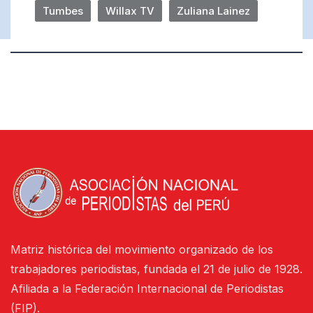
Tumbes
Willax TV
Zuliana Lainez
Matriz histórica del movimiento organizado de los
trabajadores periodistas, fundada el 21 de julio de 1928.
Afiliada a la Federación Internacional de Periodistas
(FIP).