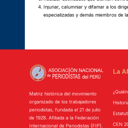
Injuriar, calumniar y difamar a los diri
especializadas y demás miembros de l
La A
¿Quién
Matriz histórica del movimiento
organizado de los trabajadores
Histori
periodistas, fundada el 21 de julio
Estatu
de 1928. Afiliada a la Federación
CEN 20
Internacional de Periodistas (FIP).