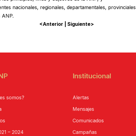
gentes nacionales, regionales, departamentales, provinciales,
a ANP.
<Anterior
|
Siguiente>
NP
Institucional
es somos?
Alertas
a
Mensajes
tos
Comunicados
21 – 2024
Campañas