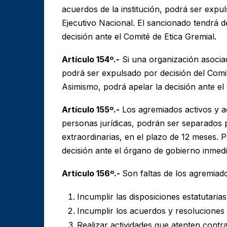
acuerdos de la institución, podrá ser exp
Ejecutivo Nacional. El sancionado tendrá d
decisión ante el Comité de Etica Gremial.
Artículo 154º.-
Si una organización asociad
podrá ser expulsado por decisión del Comit
Asimismo, podrá apelar la decisión ante el
Artículo 155º.-
Los agremiados activos y ad
personas jurídicas, podrán ser separados p
extraordinarias, en el plazo de 12 meses. 
decisión ante el órgano de gobierno inmedi
Artículo 156º.-
Son faltas de los agremiad
Incumplir las disposiciones estatutaria
Incumplir los acuerdos y resoluciones
Realizar actividades que atenten contra 