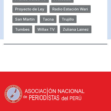
Proyecto de Ley
Radio Estación Wari
San Martín
Tacna
Trujillo
Tumbes
Willax TV
Zuliana Lainez