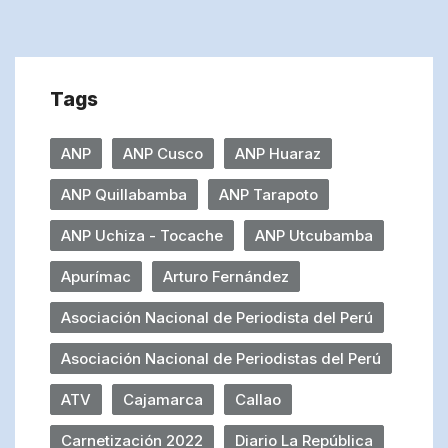
Tags
ANP
ANP Cusco
ANP Huaraz
ANP Quillabamba
ANP Tarapoto
ANP Uchiza - Tocache
ANP Utcubamba
Apurímac
Arturo Fernández
Asociación Nacional de Periodista del Perú
Asociación Nacional de Periodistas del Perú
ATV
Cajamarca
Callao
Carnetización 2022
Diario La República