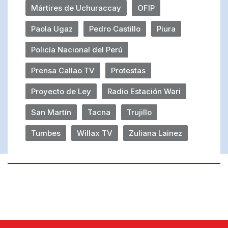
Mártires de Uchuraccay
OFIP
Paola Ugaz
Pedro Castillo
Piura
Policía Nacional del Perú
Prensa Callao TV
Protestas
Proyecto de Ley
Radio Estación Wari
San Martín
Tacna
Trujillo
Tumbes
Willax TV
Zuliana Lainez