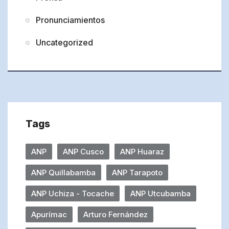
Pronunciamientos
Uncategorized
Tags
ANP
ANP Cusco
ANP Huaraz
ANP Quillabamba
ANP Tarapoto
ANP Uchiza - Tocache
ANP Utcubamba
Apurímac
Arturo Fernández