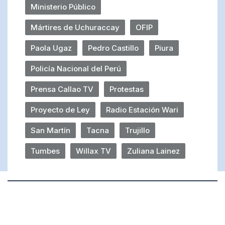
Ministerio Público
Mártires de Uchuraccay
OFIP
Paola Ugaz
Pedro Castillo
Piura
Policía Nacional del Perú
Prensa Callao TV
Protestas
Proyecto de Ley
Radio Estación Wari
San Martín
Tacna
Trujillo
Tumbes
Willax TV
Zuliana Lainez