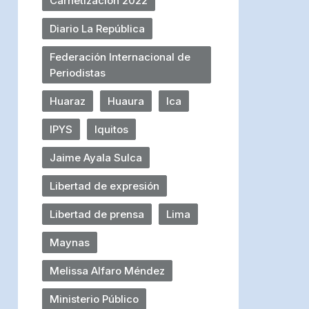
Carnetización 2022
Diario La República
Federación Internacional de
Periodistas
Huaraz
Huaura
Ica
IPYS
Iquitos
Jaime Ayala Sulca
Libertad de expresión
Libertad de prensa
Lima
Maynas
Melissa Alfaro Méndez
Ministerio Público