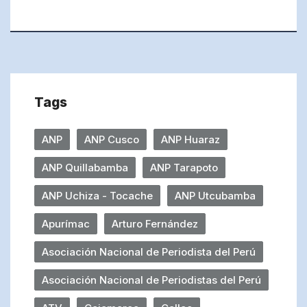
Tags
ANP
ANP Cusco
ANP Huaraz
ANP Quillabamba
ANP Tarapoto
ANP Uchiza - Tocache
ANP Utcubamba
Apurímac
Arturo Fernández
Asociación Nacional de Periodista del Perú
Asociación Nacional de Periodistas del Perú