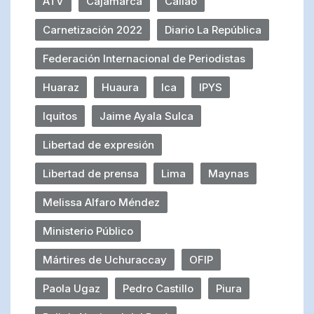
ATV
Cajamarca
Callao
Carnetización 2022
Diario La República
Federación Internacional de Periodistas
Huaraz
Huaura
Ica
IPYS
Iquitos
Jaime Ayala Sulca
Libertad de expresión
Libertad de prensa
Lima
Maynas
Melissa Alfaro Méndez
Ministerio Público
Mártires de Uchuraccay
OFIP
Paola Ugaz
Pedro Castillo
Piura