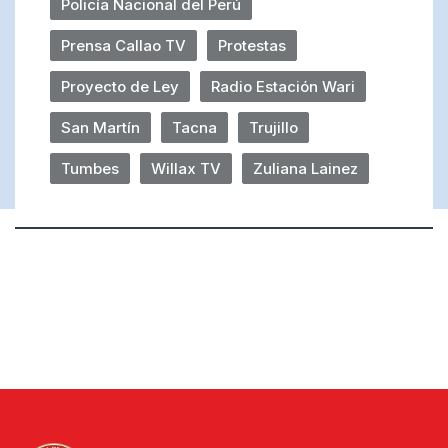
Policía Nacional del Perú
Prensa Callao TV
Protestas
Proyecto de Ley
Radio Estación Wari
San Martín
Tacna
Trujillo
Tumbes
Willax TV
Zuliana Lainez