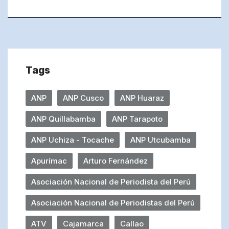
Tags
ANP
ANP Cusco
ANP Huaraz
ANP Quillabamba
ANP Tarapoto
ANP Uchiza - Tocache
ANP Utcubamba
Apurímac
Arturo Fernández
Asociación Nacional de Periodista del Perú
Asociación Nacional de Periodistas del Perú
ATV
Cajamarca
Callao