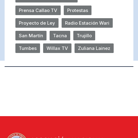
Prensa Callao TV
Protestas
Proyecto de Ley
Radio Estación Wari
San Martín
Tacna
Trujillo
Tumbes
Willax TV
Zuliana Lainez