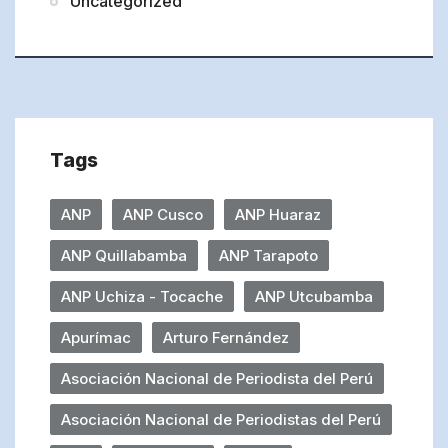
Uncategorized
Tags
ANP
ANP Cusco
ANP Huaraz
ANP Quillabamba
ANP Tarapoto
ANP Uchiza - Tocache
ANP Utcubamba
Apurímac
Arturo Fernández
Asociación Nacional de Periodista del Perú
Asociación Nacional de Periodistas del Perú