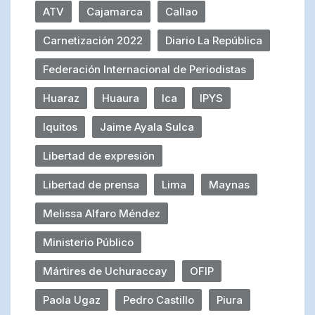
ATV
Cajamarca
Callao
Carnetización 2022
Diario La República
Federación Internacional de Periodistas
Huaraz
Huaura
Ica
IPYS
Iquitos
Jaime Ayala Sulca
Libertad de expresión
Libertad de prensa
Lima
Maynas
Melissa Alfaro Méndez
Ministerio Público
Mártires de Uchuraccay
OFIP
Paola Ugaz
Pedro Castillo
Piura