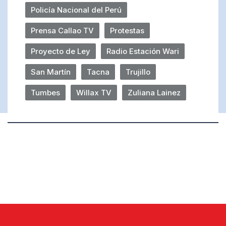
Policía Nacional del Perú
Prensa Callao TV
Protestas
Proyecto de Ley
Radio Estación Wari
San Martín
Tacna
Trujillo
Tumbes
Willax TV
Zuliana Lainez