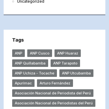
Uncategorized
Tags
ANP
ANP Cusco
ANP Huaraz
ANP Quillabamba
ANP Tarapoto
ANP Uchiza - Tocache
ANP Utcubamba
Apurímac
Arturo Fernández
Asociación Nacional de Periodista del Perú
Asociación Nacional de Periodistas del Perú