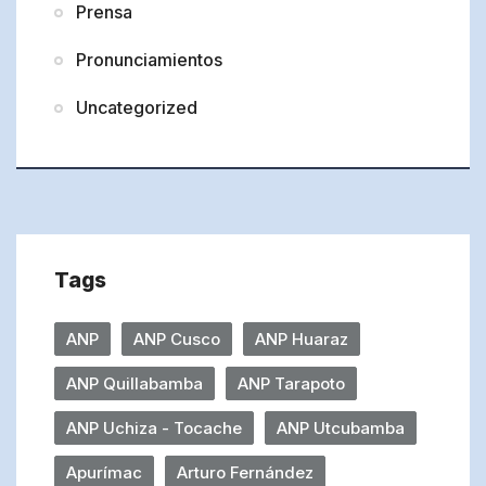
Prensa
Pronunciamientos
Uncategorized
Tags
ANP
ANP Cusco
ANP Huaraz
ANP Quillabamba
ANP Tarapoto
ANP Uchiza - Tocache
ANP Utcubamba
Apurímac
Arturo Fernández