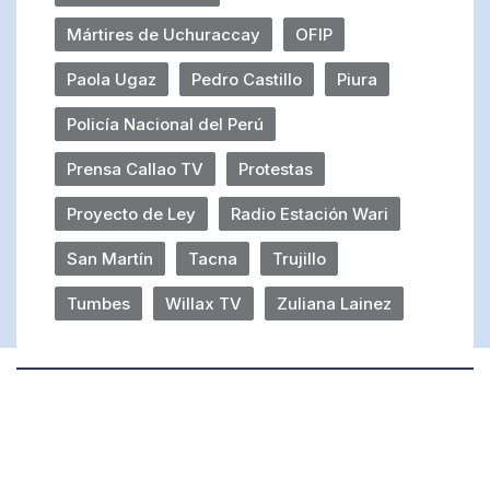
Mártires de Uchuraccay
OFIP
Paola Ugaz
Pedro Castillo
Piura
Policía Nacional del Perú
Prensa Callao TV
Protestas
Proyecto de Ley
Radio Estación Wari
San Martín
Tacna
Trujillo
Tumbes
Willax TV
Zuliana Lainez