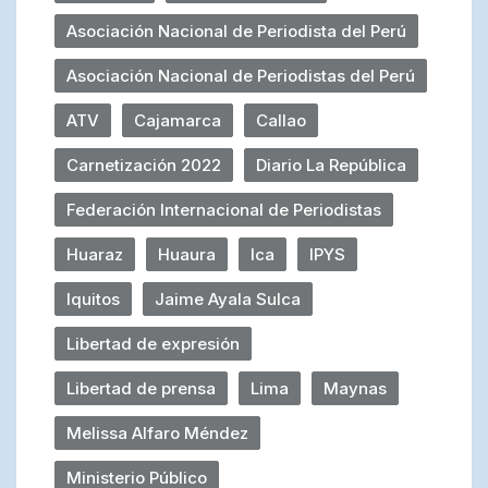
Asociación Nacional de Periodista del Perú
Asociación Nacional de Periodistas del Perú
ATV
Cajamarca
Callao
Carnetización 2022
Diario La República
Federación Internacional de Periodistas
Huaraz
Huaura
Ica
IPYS
Iquitos
Jaime Ayala Sulca
Libertad de expresión
Libertad de prensa
Lima
Maynas
Melissa Alfaro Méndez
Ministerio Público