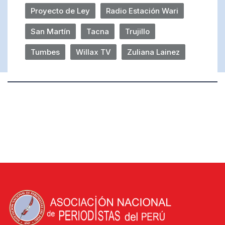
Proyecto de Ley
Radio Estación Wari
San Martín
Tacna
Trujillo
Tumbes
Willax TV
Zuliana Lainez