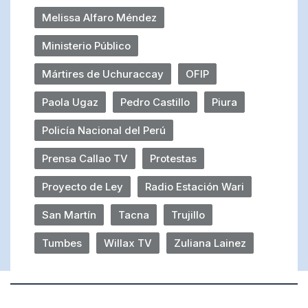
Melissa Alfaro Méndez
Ministerio Público
Mártires de Uchuraccay
OFIP
Paola Ugaz
Pedro Castillo
Piura
Policía Nacional del Perú
Prensa Callao TV
Protestas
Proyecto de Ley
Radio Estación Wari
San Martín
Tacna
Trujillo
Tumbes
Willax TV
Zuliana Lainez