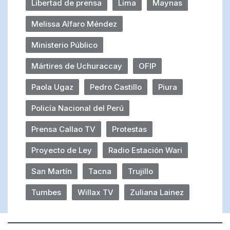
Libertad de prensa
Lima
Maynas
Melissa Alfaro Méndez
Ministerio Público
Mártires de Uchuraccay
OFIP
Paola Ugaz
Pedro Castillo
Piura
Policía Nacional del Perú
Prensa Callao TV
Protestas
Proyecto de Ley
Radio Estación Wari
San Martín
Tacna
Trujillo
Tumbes
Willax TV
Zuliana Lainez