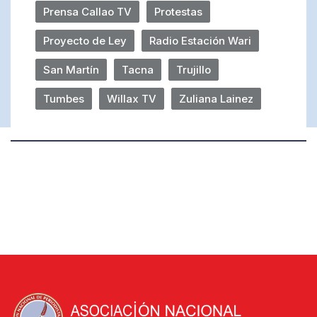
Prensa Callao TV
Protestas
Proyecto de Ley
Radio Estación Wari
San Martín
Tacna
Trujillo
Tumbes
Willax TV
Zuliana Lainez