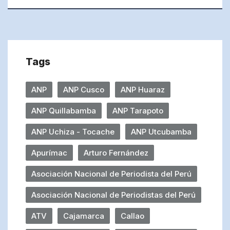
Tags
ANP
ANP Cusco
ANP Huaraz
ANP Quillabamba
ANP Tarapoto
ANP Uchiza - Tocache
ANP Utcubamba
Apurímac
Arturo Fernández
Asociación Nacional de Periodista del Perú
Asociación Nacional de Periodistas del Perú
ATV
Cajamarca
Callao