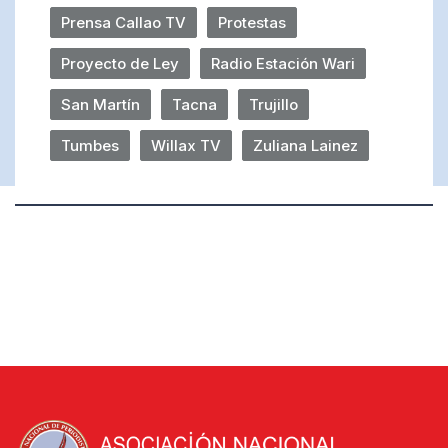
Prensa Callao TV
Protestas
Proyecto de Ley
Radio Estación Wari
San Martín
Tacna
Trujillo
Tumbes
Willax TV
Zuliana Lainez