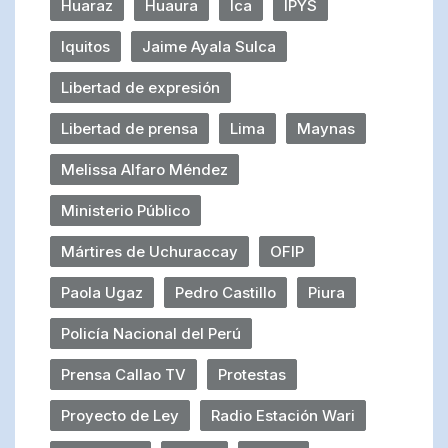
Huaraz
Huaura
Ica
IPYS
Iquitos
Jaime Ayala Sulca
Libertad de expresión
Libertad de prensa
Lima
Maynas
Melissa Alfaro Méndez
Ministerio Público
Mártires de Uchuraccay
OFIP
Paola Ugaz
Pedro Castillo
Piura
Policía Nacional del Perú
Prensa Callao TV
Protestas
Proyecto de Ley
Radio Estación Wari