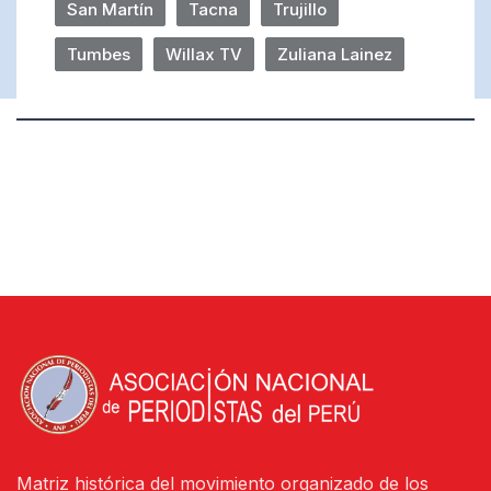
San Martín
Tacna
Trujillo
Tumbes
Willax TV
Zuliana Lainez
Matriz histórica del movimiento organizado de los