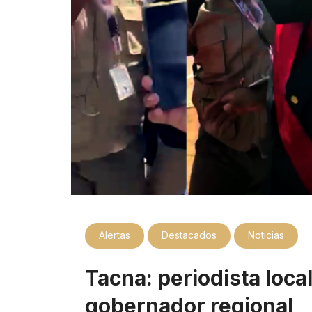
Alertas
Destacados
Noticias
Tacna: periodista loca
gobernador regional