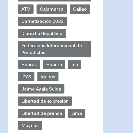
ATV
Cajamarca
Callao
Carnetización 2022
Diario La República
Federación Internacional de
Periodistas
Huaraz
Huaura
Ica
IPYS
Iquitos
Jaime Ayala Sulca
Libertad de expresión
Libertad de prensa
Lima
Maynas