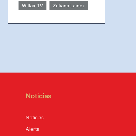
Willax TV
Zuliana Lainez
Noticias
Noticias
Alerta