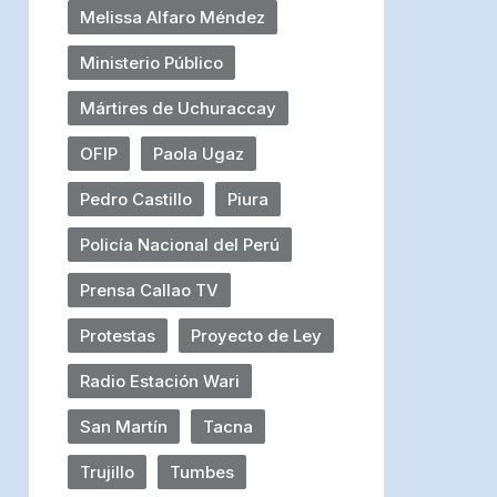
Melissa Alfaro Méndez
Ministerio Público
Mártires de Uchuraccay
OFIP
Paola Ugaz
Pedro Castillo
Piura
Policía Nacional del Perú
Prensa Callao TV
Protestas
Proyecto de Ley
Radio Estación Wari
San Martín
Tacna
Trujillo
Tumbes