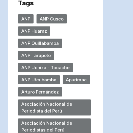
Tags
ANP
ANP Cusco
ANP Huaraz
ANP Quillabamba
ANP Tarapoto
ANP Uchiza - Tocache
ANP Utcubamba
Apurímac
Arturo Fernández
Asociación Nacional de
Periodista del Perú
Asociación Nacional de
Periodistas del Perú