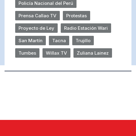
Policía Nacional del Perú
Prensa Callao TV
Protestas
Proyecto de Ley
Radio Estación Wari
San Martín
Tacna
Trujillo
Tumbes
Willax TV
Zuliana Lainez