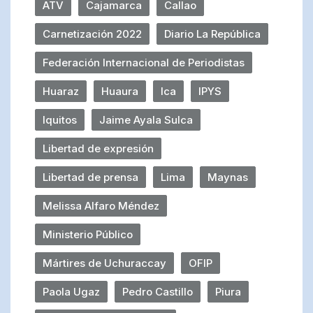
ATV
Cajamarca
Callao
Carnetización 2022
Diario La República
Federación Internacional de Periodistas
Huaraz
Huaura
Ica
IPYS
Iquitos
Jaime Ayala Sulca
Libertad de expresión
Libertad de prensa
Lima
Maynas
Melissa Alfaro Méndez
Ministerio Público
Mártires de Uchuraccay
OFIP
Paola Ugaz
Pedro Castillo
Piura