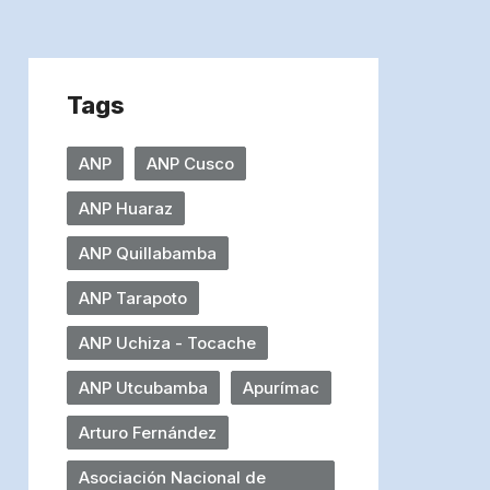
Tags
ANP
ANP Cusco
ANP Huaraz
ANP Quillabamba
ANP Tarapoto
ANP Uchiza - Tocache
ANP Utcubamba
Apurímac
Arturo Fernández
Asociación Nacional de