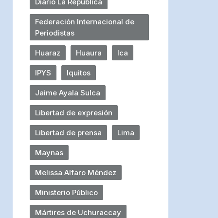
Diario La República
Federación Internacional de
Periodistas
Huaraz
Huaura
Ica
IPYS
Iquitos
Jaime Ayala Sulca
Libertad de expresión
Libertad de prensa
Lima
Maynas
Melissa Alfaro Méndez
Ministerio Público
Mártires de Uchuraccay