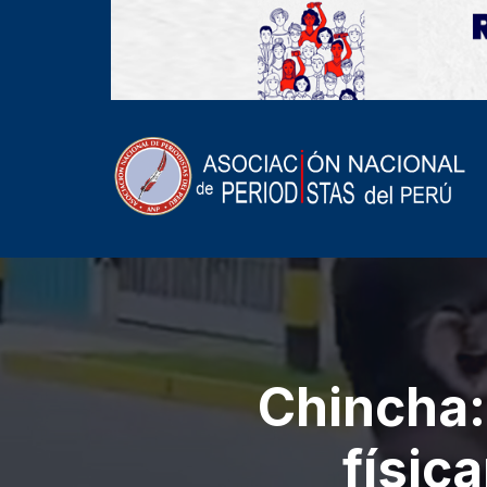
Chincha:
físic