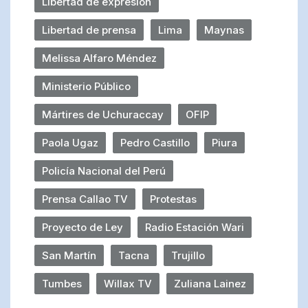
Libertad de expresión
Libertad de prensa
Lima
Maynas
Melissa Alfaro Méndez
Ministerio Público
Mártires de Uchuraccay
OFIP
Paola Ugaz
Pedro Castillo
Piura
Policía Nacional del Perú
Prensa Callao TV
Protestas
Proyecto de Ley
Radio Estación Wari
San Martín
Tacna
Trujillo
Tumbes
Willax TV
Zuliana Lainez