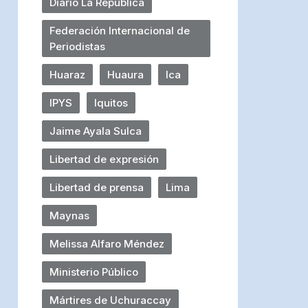
Diario La República
Federación Internacional de
Periodistas
Huaraz
Huaura
Ica
IPYS
Iquitos
Jaime Ayala Sulca
Libertad de expresión
Libertad de prensa
Lima
Maynas
Melissa Alfaro Méndez
Ministerio Público
Mártires de Uchuraccay