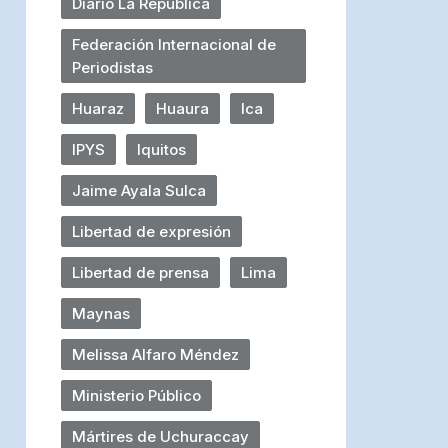
Diario La República
Federación Internacional de
Periodistas
Huaraz
Huaura
Ica
IPYS
Iquitos
Jaime Ayala Sulca
Libertad de expresión
Libertad de prensa
Lima
Maynas
Melissa Alfaro Méndez
Ministerio Público
Mártires de Uchuraccay