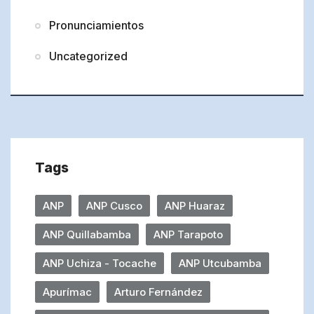
Pronunciamientos
Uncategorized
Tags
ANP
ANP Cusco
ANP Huaraz
ANP Quillabamba
ANP Tarapoto
ANP Uchiza - Tocache
ANP Utcubamba
Apurímac
Arturo Fernández