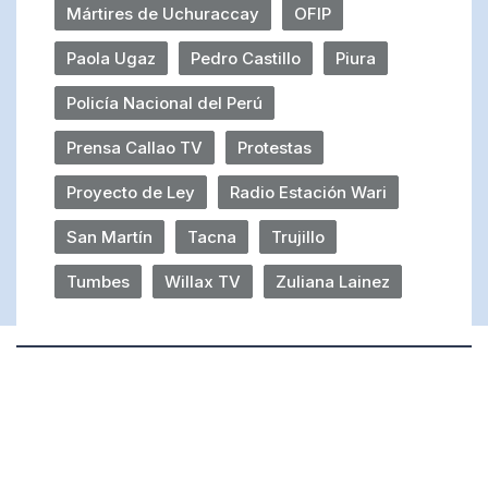
Mártires de Uchuraccay
OFIP
Paola Ugaz
Pedro Castillo
Piura
Policía Nacional del Perú
Prensa Callao TV
Protestas
Proyecto de Ley
Radio Estación Wari
San Martín
Tacna
Trujillo
Tumbes
Willax TV
Zuliana Lainez