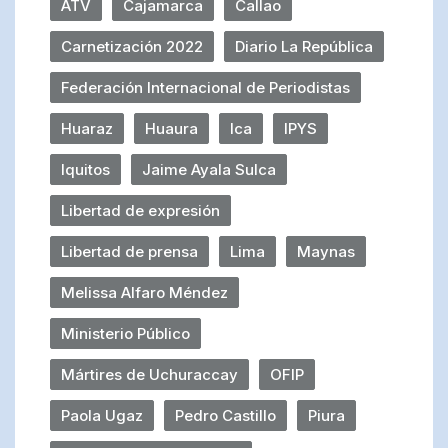
ATV
Cajamarca
Callao
Carnetización 2022
Diario La República
Federación Internacional de Periodistas
Huaraz
Huaura
Ica
IPYS
Iquitos
Jaime Ayala Sulca
Libertad de expresión
Libertad de prensa
Lima
Maynas
Melissa Alfaro Méndez
Ministerio Público
Mártires de Uchuraccay
OFIP
Paola Ugaz
Pedro Castillo
Piura