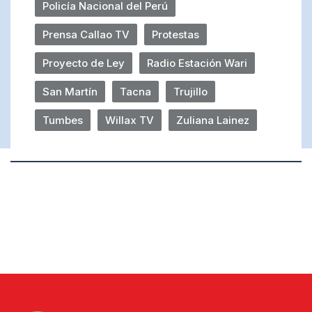
Policía Nacional del Perú
Prensa Callao TV
Protestas
Proyecto de Ley
Radio Estación Wari
San Martín
Tacna
Trujillo
Tumbes
Willax TV
Zuliana Lainez