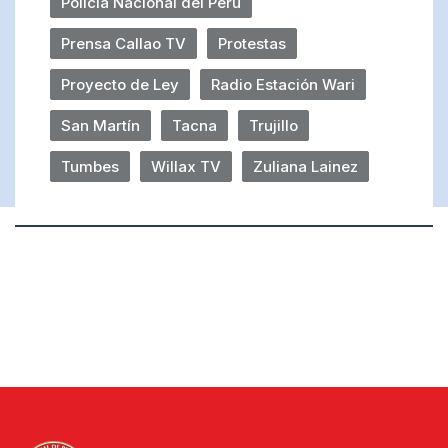
Policía Nacional del Perú
Prensa Callao TV
Protestas
Proyecto de Ley
Radio Estación Wari
San Martín
Tacna
Trujillo
Tumbes
Willax TV
Zuliana Lainez