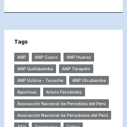
Tags
ANP
ANP Cusco
ANP Huaraz
ANP Quillabamba
ANP Tarapoto
ANP Uchiza - Tocache
ANP Utcubamba
Apurímac
Arturo Fernández
Asociación Nacional de Periodista del Perú
Asociación Nacional de Periodistas del Perú
ATV
Cajamarca
Callao