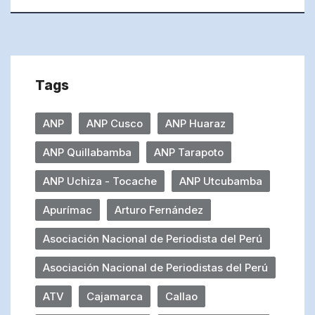
Tags
ANP
ANP Cusco
ANP Huaraz
ANP Quillabamba
ANP Tarapoto
ANP Uchiza - Tocache
ANP Utcubamba
Apurímac
Arturo Fernández
Asociación Nacional de Periodista del Perú
Asociación Nacional de Periodistas del Perú
ATV
Cajamarca
Callao