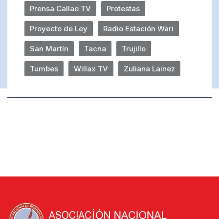
Prensa Callao TV
Protestas
Proyecto de Ley
Radio Estación Wari
San Martín
Tacna
Trujillo
Tumbes
Willax TV
Zuliana Lainez