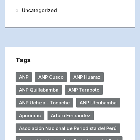
Uncategorized
Tags
ANP
ANP Cusco
ANP Huaraz
ANP Quillabamba
ANP Tarapoto
ANP Uchiza - Tocache
ANP Utcubamba
Apurímac
Arturo Fernández
Asociación Nacional de Periodista del Perú