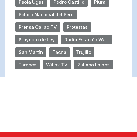
Paola Ugaz
Pedro Castillo
Piura
Policía Nacional del Perú
Prensa Callao TV
Protestas
Proyecto de Ley
Radio Estación Wari
San Martín
Tacna
Trujillo
Tumbes
Willax TV
Zuliana Lainez