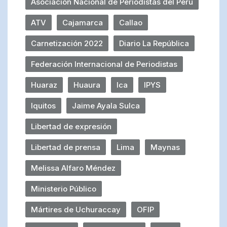
Asociación Nacional de Periodistas del Perú
ATV
Cajamarca
Callao
Carnetización 2022
Diario La República
Federación Internacional de Periodistas
Huaraz
Huaura
Ica
IPYS
Iquitos
Jaime Ayala Sulca
Libertad de expresión
Libertad de prensa
Lima
Maynas
Melissa Alfaro Méndez
Ministerio Público
Mártires de Uchuraccay
OFIP