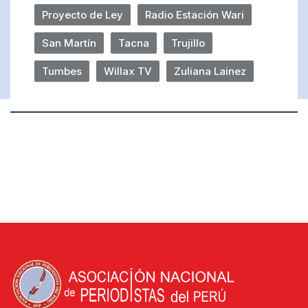
Proyecto de Ley
Radio Estación Wari
San Martín
Tacna
Trujillo
Tumbes
Willax TV
Zuliana Lainez