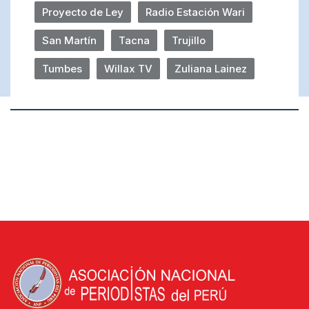
Proyecto de Ley
Radio Estación Wari
San Martín
Tacna
Trujillo
Tumbes
Willax TV
Zuliana Lainez