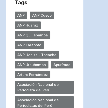
Tags
ANP
ANP Cusco
ANP Huaraz
ANP Quillabamba
ANP Tarapoto
ANP Uchiza - Tocache
ANP Utcubamba
Apurímac
Arturo Fernández
Asociación Nacional de
Periodista del Perú
Asociación Nacional de
Periodistas del Perú