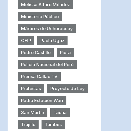
Melissa Alfaro Méndez
Ministerio Público
Mártires de Uchuraccay
OFIP
Paola Ugaz
Pedro Castillo
Piura
Policía Nacional del Perú
Prensa Callao TV
Protestas
Proyecto de Ley
Radio Estación Wari
San Martín
Tacna
Trujillo
Tumbes