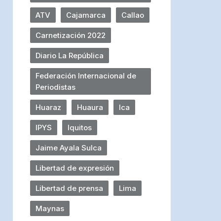
ATV
Cajamarca
Callao
Carnetización 2022
Diario La República
Federación Internacional de
Periodistas
Huaraz
Huaura
Ica
IPYS
Iquitos
Jaime Ayala Sulca
Libertad de expresión
Libertad de prensa
Lima
Maynas