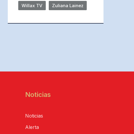
Willax TV
Zuliana Lainez
Noticias
Noticias
Alerta