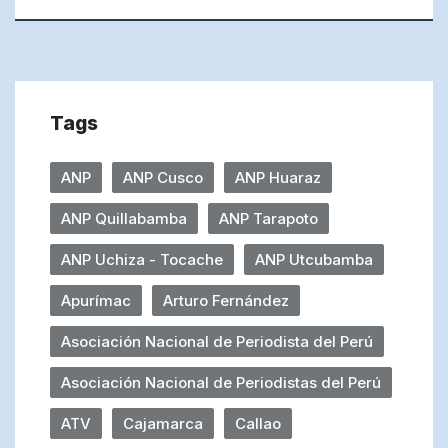
Tags
ANP
ANP Cusco
ANP Huaraz
ANP Quillabamba
ANP Tarapoto
ANP Uchiza - Tocache
ANP Utcubamba
Apurímac
Arturo Fernández
Asociación Nacional de Periodista del Perú
Asociación Nacional de Periodistas del Perú
ATV
Cajamarca
Callao