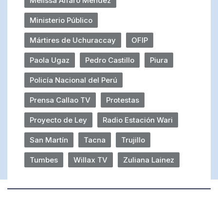
Melissa Alfaro Méndez
Ministerio Público
Mártires de Uchuraccay
OFIP
Paola Ugaz
Pedro Castillo
Piura
Policía Nacional del Perú
Prensa Callao TV
Protestas
Proyecto de Ley
Radio Estación Wari
San Martín
Tacna
Trujillo
Tumbes
Willax TV
Zuliana Lainez