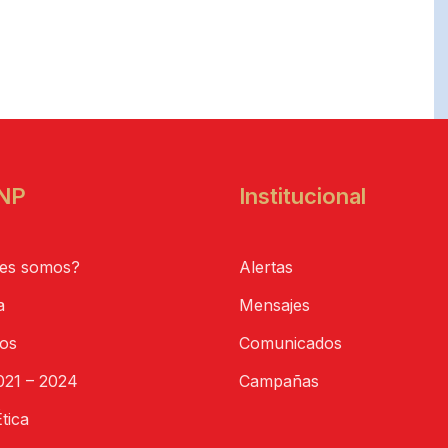
NP
Institucional
es somos?
Alertas
a
Mensajes
tos
Comunicados
21 – 2024
Campañas
tica