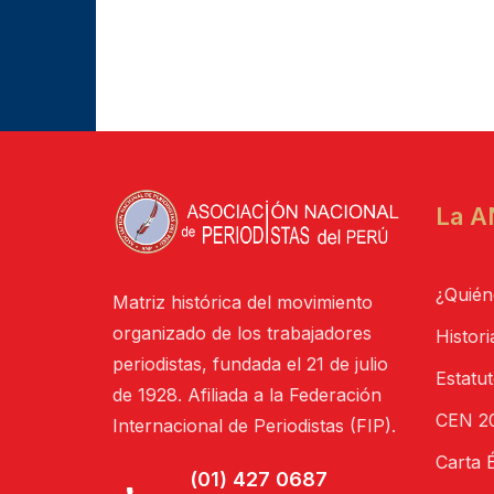
La A
¿Quién
Matriz histórica del movimiento
organizado de los trabajadores
Histori
periodistas, fundada el 21 de julio
Estatu
de 1928. Afiliada a la Federación
CEN 20
Internacional de Periodistas (FIP).
Carta É
(01) 427 0687