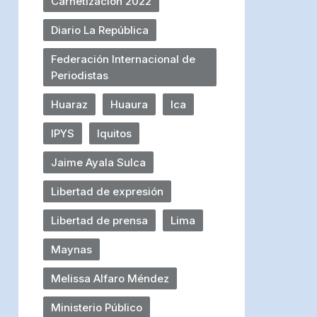
Carnetización 2022
Diario La República
Federación Internacional de
Periodistas
Huaraz
Huaura
Ica
IPYS
Iquitos
Jaime Ayala Sulca
Libertad de expresión
Libertad de prensa
Lima
Maynas
Melissa Alfaro Méndez
Ministerio Público