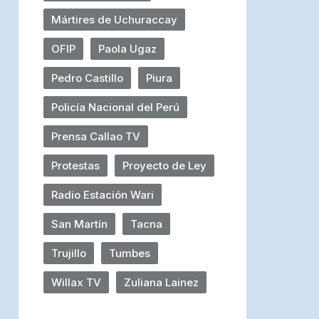
Mártires de Uchuraccay
OFIP
Paola Ugaz
Pedro Castillo
Piura
Policía Nacional del Perú
Prensa Callao TV
Protestas
Proyecto de Ley
Radio Estación Wari
San Martín
Tacna
Trujillo
Tumbes
Willax TV
Zuliana Lainez