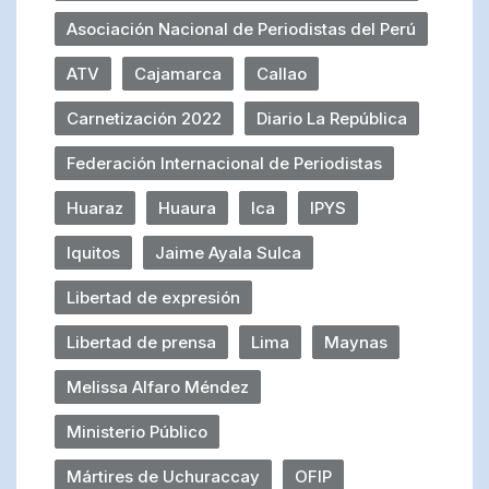
Asociación Nacional de Periodistas del Perú
ATV
Cajamarca
Callao
Carnetización 2022
Diario La República
Federación Internacional de Periodistas
Huaraz
Huaura
Ica
IPYS
Iquitos
Jaime Ayala Sulca
Libertad de expresión
Libertad de prensa
Lima
Maynas
Melissa Alfaro Méndez
Ministerio Público
Mártires de Uchuraccay
OFIP