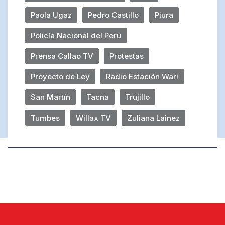
Paola Ugaz
Pedro Castillo
Piura
Policía Nacional del Perú
Prensa Callao TV
Protestas
Proyecto de Ley
Radio Estación Wari
San Martín
Tacna
Trujillo
Tumbes
Willax TV
Zuliana Lainez