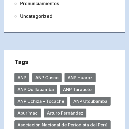
Pronunciamientos
Uncategorized
Tags
ANP
ANP Cusco
ANP Huaraz
ANP Quillabamba
ANP Tarapoto
ANP Uchiza - Tocache
ANP Utcubamba
Apurímac
Arturo Fernández
Asociación Nacional de Periodista del Perú